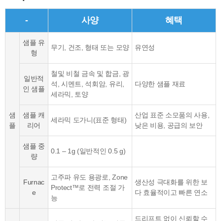
-
사양
혜택
샘플 유
무기, 건조, 형태 또는 모양
유연성
형
철및 비철 금속 및 합금, 광
일반적
석, 시멘트, 석회암, 유리,
다양한 샘플 재료
인 샘플
세라믹, 토양
샘
샘플 캐
산업 표준 소모품의 사용,
세라믹 도가니(표준 형태)
플
리어
낮은 비용, 공급의 보안
샘플 중
0.1 – 1g (일반적인 0.5 g)
량
고주파 유도 용광로, Zone
Furnac
생산성 극대화를 위한 보
Protect™로 전력 조절 가
e
다 효율적이고 빠른 연소
능
드리프트 없이 신뢰할 수