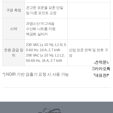
견고한 표준을 갖춘 단일
구경 측정
및 다중 포인트 교정
과염소산 마그네슘
시약
수산화 나트륨 지원
백금화 실리카
230 VAC (± 10 %); L1 N; 5
전원 공급 장
0-60 Hz; 16 A; 2.7 kVA
산업 표준 전력 및 전류 구
치
208 VAC (± 10 %); L1 L2;
성
50-60 Hz; 16 A; 2.7 kVA
견적문의
카카오톡
*) NDIR 기반 검출기 요청 시 사용 가능
대표전화