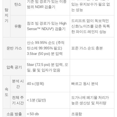
기준 빔 경로가 있는 이중
탄소
있는 유지보수가 필요 없
범위 NDIR 검출기
탐
는 성능
지
기
드리프트 없이 독보적인
참조 빔 경로가 있는 High
유황
신호/노이즈를 갖춘 독특
Sense™ NDUV²) 검출기
한 와이드 레인지 성능
산소 99.95% 순도 (추적
운반 가스
탄소에 99.995% 필요)
표준 가스 순도 충분
3.5bar (50 psi) 분 압력
5bar (72.5 psi) 분 압력, 오
압축 공기
일, 물 및 입자가 없음
분석 시
40 s (명목)
빠르고 동시 분석
간
속
도
전체 주
도가니에 폐기물 처리가
< 1분 (일반)
기 시간
높은 생산성 및 처리량
소음 방출
< 50 db
조용함