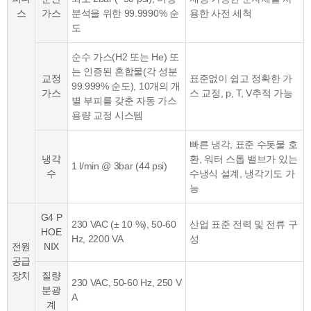
스
가스
분석을 위한 99.9990% 순
용한 사전 세척
도
순수 가스(H2 또는 He) 또
는 인증된 혼합물(각 성분
교정
표준없이 쉽고 정확한 가
99.999% 순도), 10개의 개
가스
스 교정, p, T, V추적 가능
별 부피를 갖춘 자동 가스
용량 교정 시스템
빠른 냉각, 표준 수돗물 호
냉각
환, 워터 스톱 밸브가 있는
1 l/min @ 3bar (44 psi)
수
수냉식 설계, 냉각기도 가
능
G4 P
230 VAC (± 10 %), 50-60
산업 표준 전력 및 전류 구
HOE
Hz, 2200 VA
성
전원
NIX
공급
장치
질량
230 VAC, 50-60 Hz, 250 V
분광
A
계