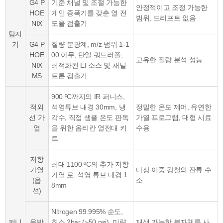
G4 P
기준 채널 및 조절 가능한
안정적이고 조정 가능한
HOE
게인 증폭기를 갖춘 열 전
범위, 드리프트 없음
NIX
도율 검출기
탐지
기
G4 P
질량 분광계, m/z 범위 1-1
HOE
00 아무, 단일 쿼드러폴,
고유한 질량 분석 성능
NIX
최적화된 EI 소스 및 채널
MS
트론 검출기
900 ºC까지의 IR 퍼니스,
적외
석영튜브 내경 30mm, 냉
정밀한 온도 제어, 유연한
선 가
각수, 직접 샘플 온도 판독
가열 프로그램, 대형 시료
열
을 위한 옵티칸 열전대 키
수용
트
저항
최대 1100 ºC의 추가 저항
가열
다상 이중 강철의 잔류 수
가열 로, 석영 튜브 내경 1
(옵
소
8mm
션)
Nitrogen 99.995% 순도,
퍼니
운반
최소 2bar (~50 psi), 미량
재생 가능한 분자체를 사