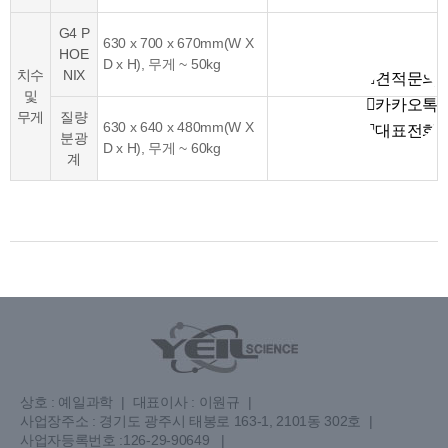
G4 P
630 x 700 x 670mm(W X
HOE
D x H), 무게 ~ 50kg
치수
NIX
견적문의
및
카카오톡
무게
질량
630 x 640 x 480mm(W X
대표전화
분광
D x H), 무게 ~ 60kg
계
상호 : 예일과학
|
대표이사 : 이원규
|
사업장주소 : 경기도 광주시 태봉로 163-1, 2101동 302호
|
사업자등록번호 :126-29-90649
|